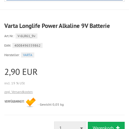
Varta Longlife Power Alkaline 9V Batterie
Art.Nr.:
V-6LR61_9v
EAN:
4008496559862
Hersteller:
VARTA
2,90 EUR
incl. 19 % USt
zzgl. Versandkosten
sofort
Gewicht 0,05 kg
versandfertig,
Lieferzeit
3-
5
Tage
1
Warenkorb