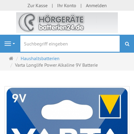
Zur Kasse
Ihr Konto
Anmelden
S
Navigation
Startseite
Haushaltsbatterien
Varta Longlife Power Alkaline 9V Batterie