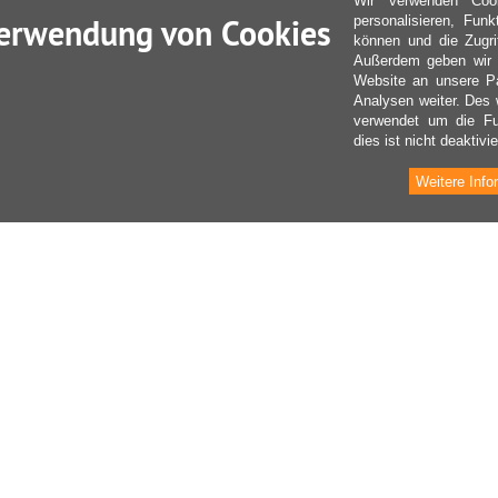
Wir verwenden Coo
erwendung von Cookies
personalisieren, Fun
können und die Zugri
Außerdem geben wir I
Website an unsere Pa
Analysen weiter. Des 
verwendet um die Fu
dies ist nicht deaktivie
Weitere Info