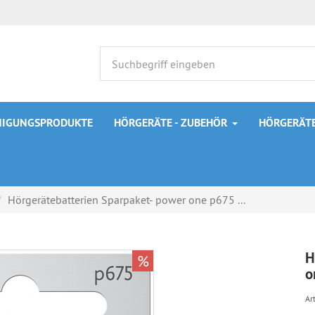
INIGUNGSPRODUKTE
HÖRGERÄTE - ZUBEHÖR
HÖRGERÄTE
Hörgerätebatterien Sparpaket- power one p675 ...
H
%
o
Art