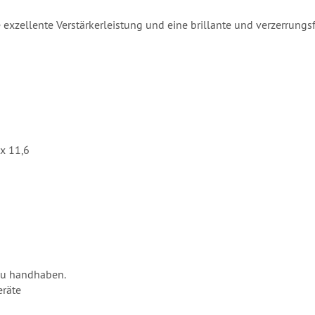
exzellente Verstärkerleistung und eine brillante und verzerrungs
x 11,6
zu handhaben.
eräte