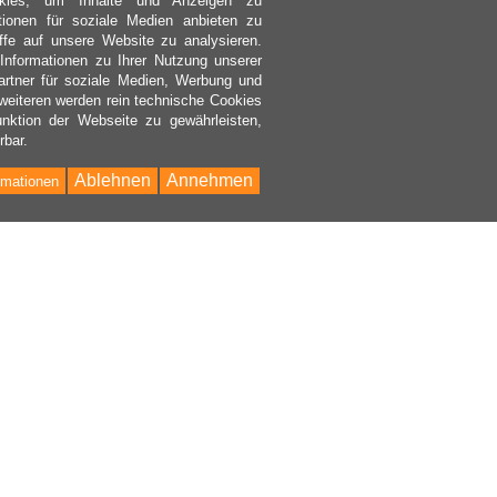
kies, um Inhalte und Anzeigen zu
ktionen für soziale Medien anbieten zu
ffe auf unsere Website zu analysieren.
nformationen zu Ihrer Nutzung unserer
rtner für soziale Medien, Werbung und
weiteren werden rein technische Cookies
nktion der Webseite zu gewährleisten,
rbar.
Ablehnen
Annehmen
rmationen
Bac
to
Top