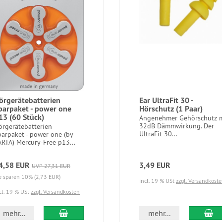
örgerätebatterien
Ear UltraFit 30 -
parpaket - power one
Hörschutz (1 Paar)
13 (60 Stück)
Angenehmer Gehörschutz 
32dB Dämmwirkung. Der
örgerätebatterien
UltraFit 30...
parpaket - power one (by
ARTA) Mercury-Free p13...
4,58 EUR
3,49 EUR
UVP 27,31 EUR
e sparen 10% (2,73 EUR)
incl. 19 % USt
zzgl. Versandkost
cl. 19 % USt
zzgl. Versandkosten
In den Warenkorb
In
mehr...
mehr...