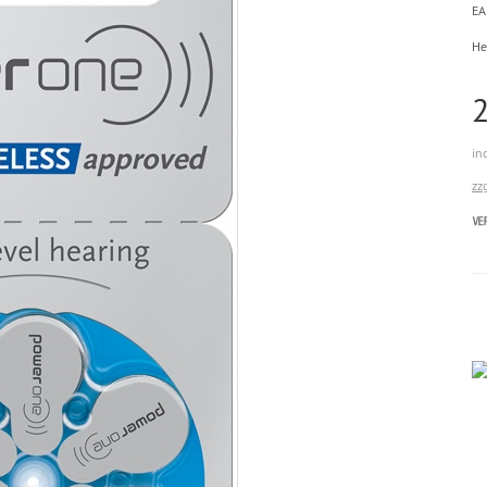
EA
He
in
zz