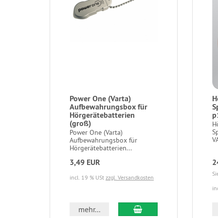
Power One (Varta)
H
Aufbewahrungsbox für
S
Hörgerätebatterien
p
(groß)
H
S
Power One (Varta)
V
Aufbewahrungsbox für
Hörgerätebatterien...
3,49 EUR
2
Si
incl. 19 % USt
zzgl. Versandkosten
in
In den Warenkorb
mehr...