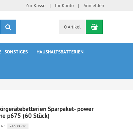
Zur Kasse
Ihr Konto
Anmelden
Warenkorb
Suchen
0 Artikel
 - SONSTIGES
HAUSHALTSBATTERIEN
örgerätebatterien Sparpaket- power
ne p675 (60 Stück)
.Nr.:
24600 - 10