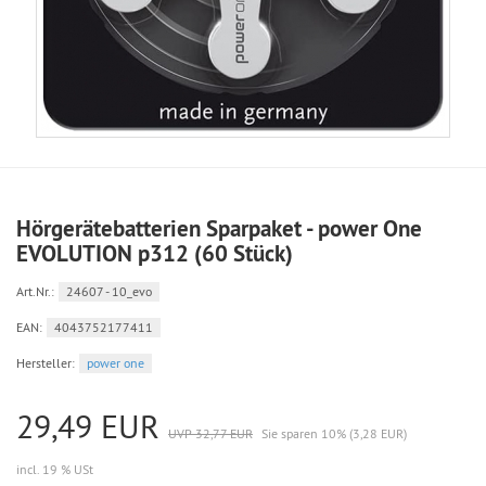
Hörgerätebatterien Sparpaket - power One
EVOLUTION p312 (60 Stück)
Art.Nr.:
24607 - 10_evo
EAN:
4043752177411
Hersteller:
power one
29,49 EUR
UVP 32,77 EUR
Sie sparen 10% (3,28 EUR)
incl. 19 % USt