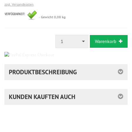
zzgl. Versandkosten
sofort
Gewicht 0,08 kg
versandfertig,
Lieferzeit
2-
3
Tage
1
Warenkorb
PRODUKTBESCHREIBUNG
KUNDEN KAUFTEN AUCH