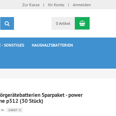
Zur Kasse
Ihr Konto
Anmelden
Warenkorb
Suchen
0 Artikel
 - SONSTIGES
HAUSHALTSBATTERIEN
örgerätebatterien Sparpaket - power
ne p312 (30 Stück)
.Nr.:
24607 - 5