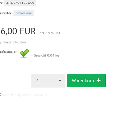
N:
4043752177459
rsteller:
power one
16,00 EUR
incl. 19 % USt
gl. Versandkosten
sofort
Gewicht 0,04 kg
versandfertig,
Lieferzeit
2-
3
Tage
1
Warenkorb