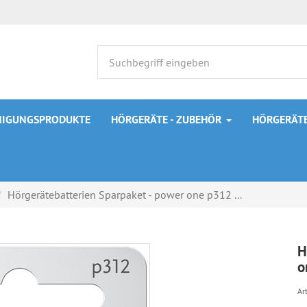
INIGUNGSPRODUKTE
HÖRGERÄTE - ZUBEHÖR
HÖRGERÄTE
Hörgerätebatterien Sparpaket - power one p312 ...
H
o
Art