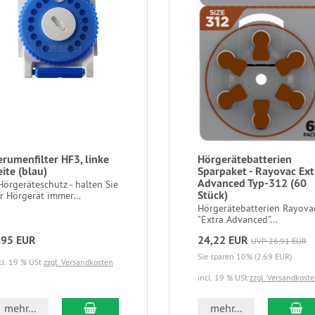
erumenfilter HF3, linke
Hörgerätebatterien
eite (blau)
Sparpaket - Rayovac Ext
Advanced Typ-312 (60
örgeräteschutz - halten Sie
Stück)
hr Hörgerät immer...
Hörgerätebatterien Rayova
"Extra Advanced"...
,95 EUR
24,22 EUR
UVP 26,91 EUR
Sie sparen 10% (2,69 EUR)
cl. 19 % USt
zzgl. Versandkosten
incl. 19 % USt
zzgl. Versandkost
In den Warenkorb
In
mehr...
mehr...