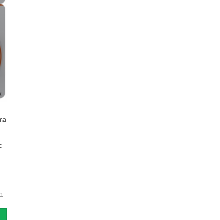
ra
c
en
 den Warenkorb