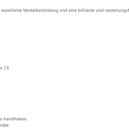
 exzellente Verstärkerleistung und eine brillante und verzerrungs
x 7,9
zu handhaben.
eräte