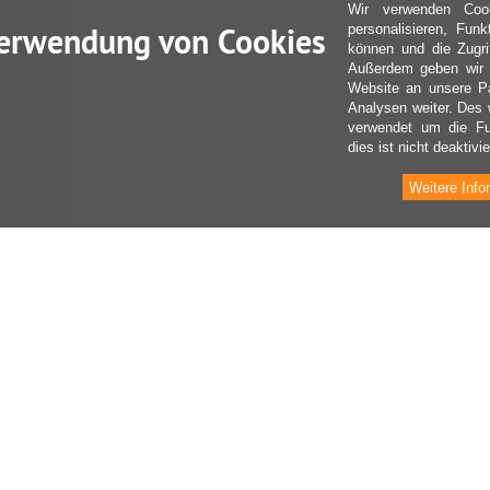
Wir verwenden Coo
erwendung von Cookies
personalisieren, Fun
können und die Zugri
Außerdem geben wir I
Website an unsere Pa
Analysen weiter. Des 
verwendet um die Fu
dies ist nicht deaktivie
Weitere Info