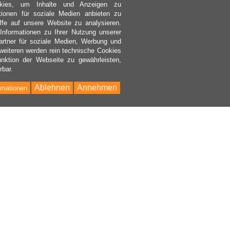
kies, um Inhalte und Anzeigen zu
ktionen für soziale Medien anbieten zu
ffe auf unsere Website zu analysieren.
nformationen zu Ihrer Nutzung unserer
rtner für soziale Medien, Werbung und
weiteren werden rein technische Cookies
nktion der Webseite zu gewährleisten,
rbar.
Ablehnen
Annehmen
rmationen
Bac
to
Top