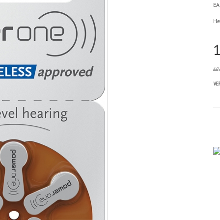
EA
He
zz