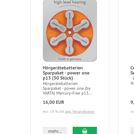
Hörgerätebatterien
C
Sparpaket - power one
S
p13 (30 Stück)
H
I
Hörgerätebatterien
Sparpaket - power one (by
VARTA) Mercury-Free p13...
16,00 EUR
9
incl. 19 % USt
zzgl. Versandkosten
in
In den Warenkorb
mehr...