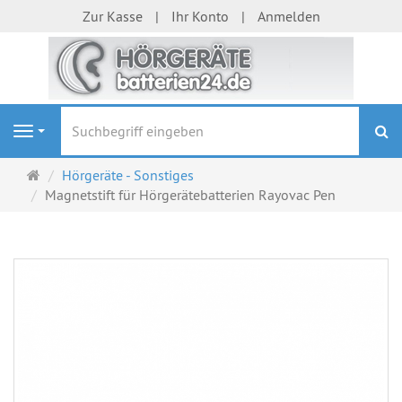
Zur Kasse
Ihr Konto
Anmelden
S
Navigation
Startseite
Hörgeräte - Sonstiges
Magnetstift für Hörgerätebatterien Rayovac Pen