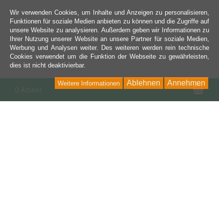
Wir verwenden Cookies, um Inhalte und Anzeigen zu personalisieren,
Funktionen für soziale Medien anbieten zu können und die Zugriffe auf
unsere Website zu analysieren. Außerdem geben wir Informationen zu
Ihrer Nutzung unserer Website an unsere Partner für soziale Medien,
Werbung und Analysen weiter. Des weiteren werden rein technische
Cookies verwendet um die Funktion der Webseite zu gewährleisten,
dies ist nicht deaktivierbar.
Ablehnen
Annehmen
Weitere Informationen
War
0 Artikel